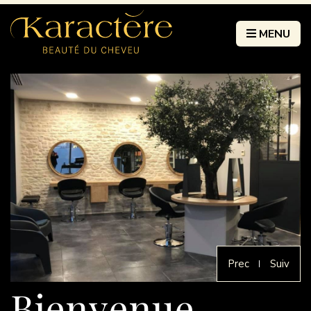
MENU
Prec
Suiv
Bienvenue