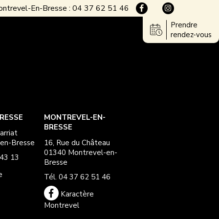
ntrevel-En-Bresse : 04 37 62 51 46
Prendre
rendez-vous
RESSE
MONTREVEL-EN-
BRESSE
arriat
en-Bresse
16, Rue du Château
01340 Montrevel-en-
 43 13
Bresse
e
Tél. 04 37 62 51 46
Karactère
Montrevel