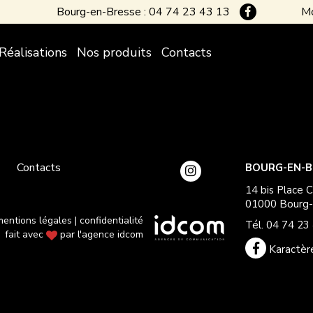
Bourg-en-Bresse : 04 74 23 43 13
Mo
Réalisations
Nos produits
Contacts
Bourg-en-Bresse
Montrevel-en-Bresse
Contacts
BOURG-EN-B
14 bis Place C
01000 Bourg-
mentions légales
|
confidentialité
Tél. 04 74 23
fait avec
par l'agence idcom
Karactèr